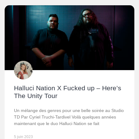
Halluci Nation X Fucked up – Here’s
The Unity Tour
Un mélange des genres pour une belle soirée au Studio
TD Par Cyriel Truchi-Tardivel Voilà quelques années
maintenant que le duo Halluci Nation se fait
5 juin 2023