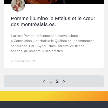
Pomme illumine le Mtelus et le cœur
des montréalais.es.
L’artiste Pomme présente son nouvel album
« Consolation » et choisie le Québec pour commencer
sa tournée. Par : Cyriel Truchi-Tardivel Au fil des
années, de nombreux.ses artistes
23 décembre 2022
<
1
2
>